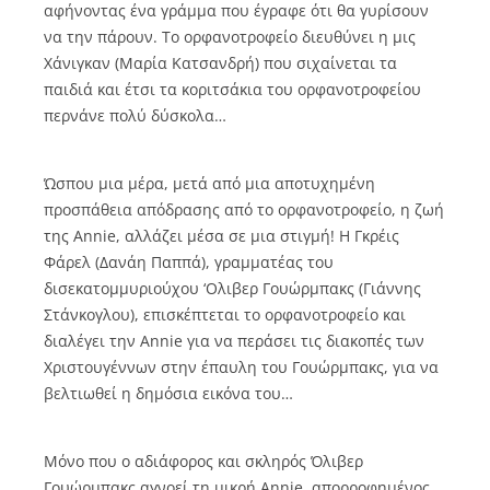
αφήνοντας ένα γράμμα που έγραφε ότι θα γυρίσουν
να την πάρουν. Το ορφανοτροφείο διευθύνει η μις
Χάνιγκαν (Μαρία Κατσανδρή) που σιχαίνεται τα
παιδιά και έτσι τα κοριτσάκια του ορφανοτροφείου
περνάνε πολύ δύσκολα…
Ώσπου μια μέρα, μετά από μια αποτυχημένη
προσπάθεια απόδρασης από το ορφανοτροφείο, η ζωή
της Annie, αλλάζει μέσα σε μια στιγμή! Η Γκρέις
Φάρελ (Δανάη Παππά), γραμματέας του
δισεκατομμυριούχου ‘Ολιβερ Γουώρμπακς (Γιάννης
Στάνκογλου), επισκέπτεται το ορφανοτροφείο και
διαλέγει την Annie για να περάσει τις διακοπές των
Χριστουγέννων στην έπαυλη του Γουώρμπακς, για να
βελτιωθεί η δημόσια εικόνα του…
Μόνο που ο αδιάφορος και σκληρός Όλιβερ
Γουώρμπακς αγνοεί τη μικρή Annie, απορροφημένος