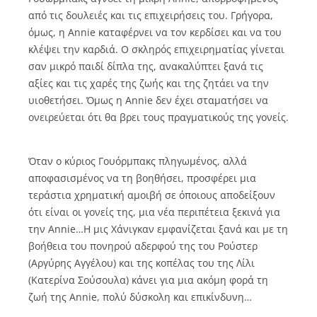
από τις δουλειές και τις επιχειρήσεις του. Γρήγορα,
όμως, η Annie καταφέρνει να τον κερδίσει και να του
κλέψει την καρδιά. Ο σκληρός επιχειρηματίας γίνεται
σαν μικρό παιδί δίπλα της, ανακαλύπτει ξανά τις
αξίες και τις χαρές της ζωής και της ζητάει να την
υιοθετήσει. Όμως η Annie δεν έχει σταματήσει να
ονειρεύεται ότι θα βρει τους πραγματικούς της γονείς.
Όταν ο κύριος Γουόρμπακς πληγωμένος, αλλά
αποφασισμένος να τη βοηθήσει, προσφέρει μια
τεράστια χρηματική αμοιβή σε όποιους αποδείξουν
ότι είναι οι γονείς της, μια νέα περιπέτεια ξεκινά για
την Annie…Η μις Χάνιγκαν εμφανίζεται ξανά και με τη
βοήθεια του πονηρού αδερφού της του Ρούστερ
(Αργύρης Αγγέλου) και της κοπέλας του της Λίλι
(Κατερίνα Σούσουλα) κάνει για μια ακόμη φορά τη
ζωή της Annie, πολύ δύσκολη και επικίνδυνη…