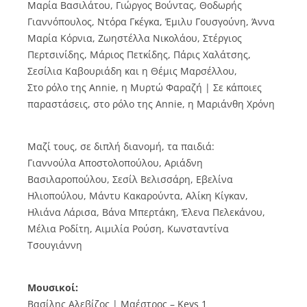
Μαρία Βασιλάτου, Γιώργος Βούντας, Θοδωρής
Γιαννόπουλος, Ντόρα Γκέγκα, Έμιλυ Γουσγούνη, Άννα
Μαρία Κόρνια, Ζωηστέλλα Νικολάου, Στέργιος
Περτσινίδης, Μάριος Πετκίδης, Πάρις Χαλάτσης,
Σεσίλια Καβουριάδη και η Θέμις Μαρσέλλου,
Στο ρόλο της Annie, η Μυρτώ Φαραζή | Σε κάποιες
παραστάσεις, στο ρόλο της Annie, η Μαριάνθη Χρόνη
Μαζί τους, σε διπλή διανομή, τα παιδιά:
Γιαννούλα Αποστολοπούλου, Αριάδνη
Βασιλαροπούλου, Σεσίλ Βελισσάρη, Εβελίνα
Ηλιοπούλου, Μάντυ Κακαρούντα, Αλίκη Κίγκαν,
Ηλιάνα Λάρισα, Βάνα Μπερτάκη, Έλενα Πελεκάνου,
Μέλια Ροδίτη, Αιμιλία Ρούση, Κωνσταντίνα
Τσουγιάννη
Μουσικοί:
Βασίλης Αλεβίζος | Μαέστρος – Keys 1