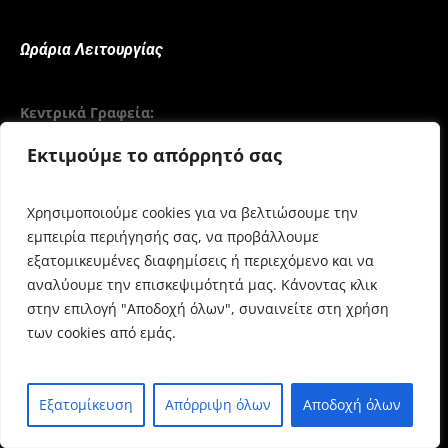
Ωράρια Λειτουργίας
Κεντρικά Γραφεία:
– Ηρακλείτου 32, 16674, Γλυφάδα
Εκτιμούμε το απόρρητό σας
– (+30) 21 0961 6619
Δευ – Παρ: 10:00 έως 18:00
Χρησιμοποιούμε cookies για να βελτιώσουμε την
εμπειρία περιήγησής σας, να προβάλλουμε
εξατομικευμένες διαφημίσεις ή περιεχόμενο και να
Θέατρο Παλλάς:
αναλύουμε την επισκεψιμότητά μας. Κάνοντας κλικ
-Βουκουρεστίου 5, Αθήνα 105 64
στην επιλογή "Αποδοχή όλων", συναινείτε στη χρήση
– (+30) 21 0321 3100
των cookies από εμάς.
Δευ – Κυρ: 10:00 έως 20:00
Εξατομίκευση
Απόρριψη όλων
Αποδοχή όλων