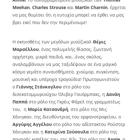
Meehan
,
Charles Strouse
και
Martin Charnin
, έρχεται
να μας θυμίσει ότι η ευτυχία μπορεί να έρθει να μας
βρει εκεί που δεν την περιμένουμε!
Η σκηνοθέτις των μεγάλων μιούζικαλ
Θέμις
Μαρσέλλου
, ένας πολυμελής θίασος, ζωντανή
ορχήστρα, μικρά παιδιά, και…ένας σκύλος,
αναλαμβάνουν να μας ταξιδέψουν σε ένα μαγικό
κόσμο γεμάτο συναισθήματα, χιούμορ, συγκίνηση,
μουσική και υπέροχα τραγούδια!
Πρωταγωνιστούν
ο
Γιάννης Στάνκογλου
στο ρόλο του
δισεκατομμυριούχου Όλιβερ Γουόρμπακς, η
Δανάη
Παππά
στο ρόλο της Γκρέις Φάρελ της γραμματέως
του, η
Μαρία Κατσανδρή
, στο ρόλο της Μις
Χάνιγκαν, της διευθύντριας του ορφανοτροφείου, ο
Αργύρης Αγγέλου
στο ρόλο του αδίστακτου Ρούστερ
Χάνιγκαν και η
Κατερίνα Σούσουλα
στο ρόλο της
πονηρής κοπέλας του, της Λίλι.
Στο ρόλο της
Annie,
η