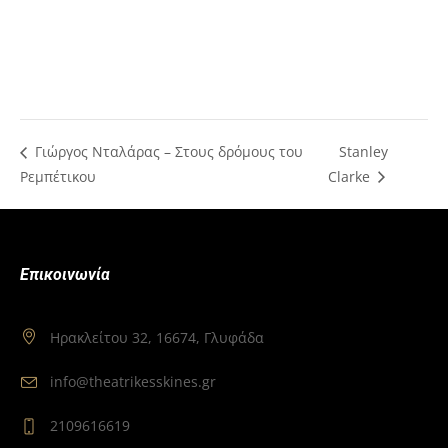
Γιώργος Νταλάρας – Στους δρόμους του
Stanley
Ρεμπέτικου
Clarke
Επικοινωνία
Ηρακλείτου 32, 16674, Γλυφάδα
info@theatrikesskines.gr
2109616619