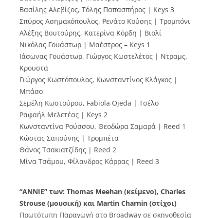
Βασίλης Αλεβίζος, Τόλης Παπασπήρος | Keys 3
Σπύρος Ασημακόπουλος, Ρενάτο Κούσης | Τρομπόνι
Αλέξης Βουτούρης, Κατερίνα Κόρδη | Βιολί
Νικόλας Γουάστωρ | Μαέστρος – Keys 1
Ιάσωνας Γουάστωρ, Γιώργος Κωστελέτος | Ντραμς,
Κρουστά
Γιώργος Κωστόπουλος, Κωνσταντίνος Κλάγκος |
Μπάσο
Σεμέλη Κωστούρου, Fabiola Ojeda | Τσέλο
Ραφαήλ Μελετέας | Keys 2
Κωνσταντίνα Ρούσσου, Θεοδώρα Σαμαρά | Reed 1
Κώστας Σαπούνης | Τρομπέτα
Θάνος Τσακιατζίδης | Reed 2
Μίνα Τσάμου, Φίλανδρος Κάρρας | Reed 3
“
ANNIE
”
των
: Thomas Meehan (
κείμενο
),
Charles
Strouse (
μουσική
)
και
Martin Charnin (
στίχοι
)
Πρωτότυπη Παραγωγή στο Broadway σε σκηνοθεσία