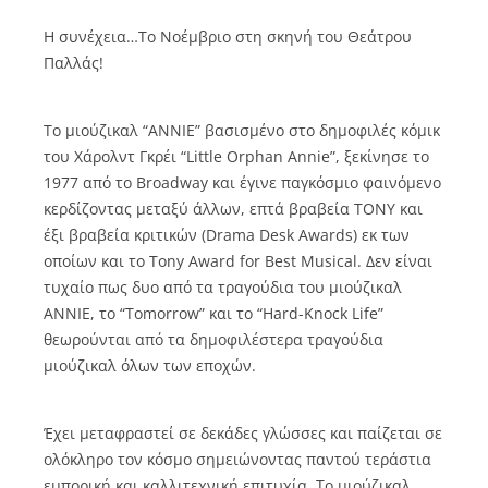
Η συνέχεια…Το Νοέμβριο στη σκηνή του Θεάτρου
Παλλάς!
Το μιούζικαλ “ΑΝΝΙΕ” βασισμένο στο δημοφιλές κόμικ
του Χάρολντ Γκρέι “Little Orphan Annie”, ξεκίνησε το
1977 από το Broadway και έγινε παγκόσμιο φαινόμενο
κερδίζοντας μεταξύ άλλων, επτά βραβεία TONY και
έξι βραβεία κριτικών (Drama Desk Awards) εκ των
οποίων και το Tony Award for Best Musical. Δεν είναι
τυχαίο πως δυο από τα τραγούδια του μιούζικαλ
ΑΝΝΙΕ, το “Tomorrow” και το “Hard-Knock Life”
θεωρούνται από τα δημοφιλέστερα τραγούδια
μιούζικαλ όλων των εποχών.
Έχει μεταφραστεί σε δεκάδες γλώσσες και παίζεται σε
ολόκληρο τον κόσμο σημειώνοντας παντού τεράστια
εμπορική και καλλιτεχνική επιτυχία.
Το μιούζικαλ