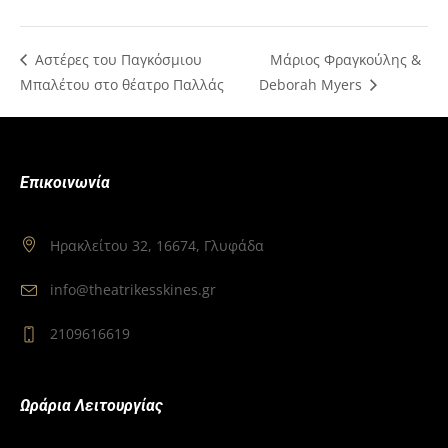
Αστέρες του Παγκόσμιου
Μάριος Φραγκούλης &
Μπαλέτου στο θέατρο Παλλάς
Deborah Myers
Επικοινωνία
Ηρακλείτου 32, 16674, Γλυφάδα
info@theatrikesskines.gr
2109616619
Ωράρια Λειτουργίας