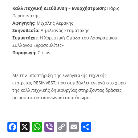
Καλλιτεχνική Διεύθυνση – Ενορχήστρωση:
Πάρις
Περυσινάκης
Αφηγητής:
Μιχάλης Αεράκης
Σκηνοθεσία:
Αιμιλιανός Σταματάκης
Συμμετέχει:
Η Χορευτική Ομάδα του Λαογραφικού
Συλλόγου «Δροσουλίτες»
Παραγωγή:
Cricos
Με την υποστήριξη της ενεργειακής τεχνικής
εταιρείας RESINVEST, που συμβάλλει ενεργά στο χώρο
της καλλιτεχνικής δημιουργίας στηρίζοντας δράσεις
με ουσιαστικό κοινωνικό αποτύπωμα.
Facebook
X
WhatsApp
Viber
Copy
Email
Μοιραστε
Link