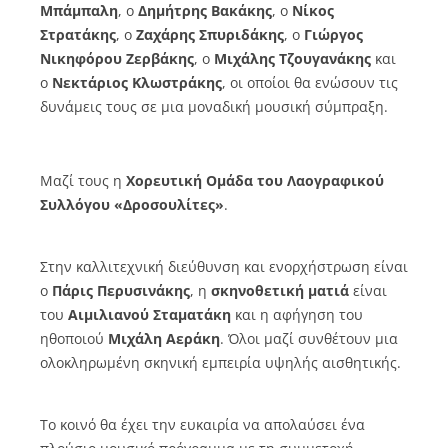
Μπάμπαλη
, ο
Δημήτρης Βακάκης
, ο
Νίκος
Στρατάκης
, ο
Ζαχάρης Σπυριδάκης
, ο
Γιώργος
Νικηφόρου Ζερβάκης
, o
Μιχάλης Τζουγανάκης
και
ο
Νεκτάριος Κλωστράκης
, οι οποίοι θα ενώσουν τις
δυνάμεις τους σε μια μοναδική μουσική σύμπραξη.
Μαζί τους η
Χορευτική Ομάδα του Λαογραφικού
Συλλόγου «Δροσουλίτες»
.
Στην καλλιτεχνική διεύθυνση και ενορχήστρωση είναι
ο
Πάρις Περυσινάκης
, η
σκηνοθετική ματιά
είναι
του
Αιμιλιανού Σταματάκη
και η αφήγηση του
ηθοποιού
Μιχάλη Αεράκη
. Όλοι μαζί συνθέτουν μια
ολοκληρωμένη σκηνική εμπειρία υψηλής αισθητικής.
Το κοινό θα έχει την ευκαιρία να απολαύσει ένα