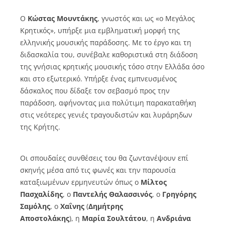
Ο
Κώστας Μουντάκης
, γνωστός και ως «ο Μεγάλος
Κρητικός», υπήρξε μια εμβληματική μορφή της
ελληνικής μουσικής παράδοσης. Με το έργο και τη
διδασκαλία του, συνέβαλε καθοριστικά στη διάδοση
της γνήσιας κρητικής μουσικής τόσο στην Ελλάδα όσο
και στο εξωτερικό. Υπήρξε ένας εμπνευσμένος
δάσκαλος που δίδαξε τον σεβασμό προς την
παράδοση, αφήνοντας μια πολύτιμη παρακαταθήκη
στις νεότερες γενιές τραγουδιστών και λυράρηδων
της Κρήτης.
Οι σπουδαίες συνθέσεις του θα ζωντανέψουν επί
σκηνής μέσα από τις φωνές και την παρουσία
καταξιωμένων ερμηνευτών όπως ο
Μίλτος
Πασχαλίδης
, ο
Παντελής Θαλασσινός
, ο
Γρηγόρης
Σαμόλης
, ο
Χαΐνης
(
Δημήτρης
Αποστολάκης
), η
Μαρία Σουλτάτου
, η
Ανδριάνα