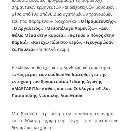
πλούσιο μουσικό πρόγραμμα με τη συμμετοχή
σημαντικών ερμηνευτών και δεξιοτεχνών μουσικών,
μέσα από ένα απάνθισμα αγαπημένων τραγουδιών
του που παραμένουν διαχρονικά: «
Ο Πραματευτής
»,
«
Ο Αργαλειός
», «
Μεσοπέλαγα Αρμενίζω
», «
Δεν
Θέλω Μέσα στην Καρδιά
», «
Έφτασε ο Πόνος στην
Καρδιά
», «
Κατέχω πάω στο νερό
», «
Εζευγαρώσαν
τα Πουλιά
» και πολλά ακόμη.
Η εκδήλωση θα έχει και φιλανθρωπικό χαρακτήρα,
καθώς
μέρος των εσόδων θα διατεθεί για την
ενίσχυση του Εργαστηρίου Ειδικής Αγωγής
«ΜΑΡΓΑΡΙΤΑ» καθώς και του Συλλόγου «Φίλοι
Παιδόπολης Νεάπολης Λασιθίου»
.
Μια βραδιά αφιερωμένη στην παράδοση, τη μνήμη
και τη δύναμη της κρητικής ψυχής – μια εμπειρία που
δεν πρέπει να χάσετε.